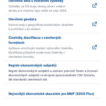
Otevřená data s volebními výsledky
Výsledky za ČR, kraje, okresy, obce i volební
okrsky pro všechny typy voleb od roku 2004.
Otevřená geodata
Datové sady s geograficko-statistickým obsahem
k prohlížení a ke stažení
Číselníky, klasifikace v otevřených
formátech
Aplikace umožňující stažení vybraného číselníku,
klasifikace případně vazeb mezi číselníky v
otevřeném formátu.
Registr ekonomických subjektů
Registr ekonomických subjektů a seznam právních forem a činností
ekonomických subjektů ve strojově zpracovatelném CSV formátu,
dle standardů otevřených dat.
Nejnovější ekonomické ukazatele pro MMF (SDDS Plus)