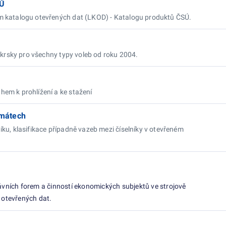
SÚ
ím katalogu otevřených dat (LKOD) - Katalogu produktů ČSÚ.
 okrsky pro všechny typy voleb od roku 2004.
hem k prohlížení a ke stažení
rmátech
íku, klasifikace případně vazeb mezi číselníky v otevřeném
vních forem a činností ekonomických subjektů ve strojově
 otevřených dat.