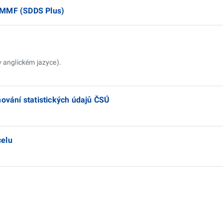
 MMF (SDDS Plus)
v anglickém jazyce).
ňování statistických údajů ČSÚ
celu