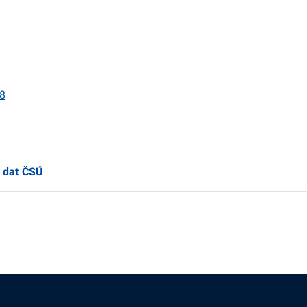
18
h dat ČSÚ