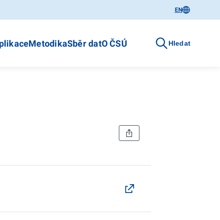
EN
plikace
Metodika
Sběr dat
O ČSÚ
Hledat