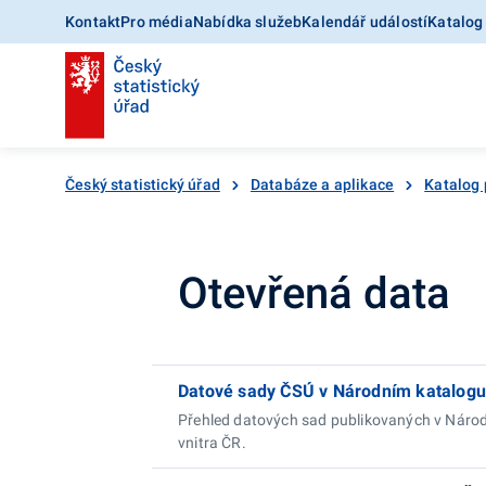
Kontakt
Pro média
Nabídka služeb
Kalendář událostí
Katalog
Český statistický úřad
Databáze a aplikace
Katalog 
Otevřená data
Datové sady ČSÚ v Národním katalogu
Přehled datových sad publikovaných v Náro
vnitra ČR.