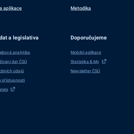
a aplikace
Metodika
at a legislativa
Doporučujeme
ebová analytika
Mobilní aplikace
žívání dat ČSÚ
Statistika & My
obních údajů
Newsletter ČSÚ
o přístupnosti
atele